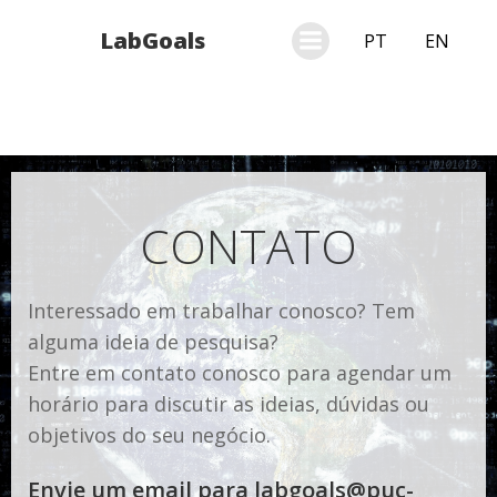
Pular
LabGoals
para
PT
EN
o
conteúdo
CONTATO
Interessado em trabalhar conosco? Tem
alguma ideia de pesquisa?
Entre em contato conosco para agendar um
horário para discutir as ideias, dúvidas ou
objetivos do seu negócio.​
Envie um email para labgoals@puc-