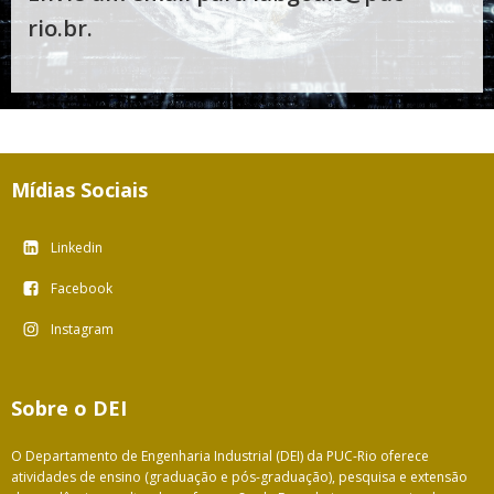
rio.br. ​
Mídias Sociais
Linkedin
Facebook
Instagram
Sobre o DEI
O Departamento de Engenharia Industrial (DEI) da PUC-Rio oferece
atividades de ensino (graduação e pós-graduação), pesquisa e extensão